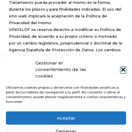
Tratamiento pueda proceder al mismo en la forma,
durante los plazos y para finalidades indicadas. El uso del
sitio web implicará la aceptación de la Política de
Privacidad del mismo.
VINOSLOF se reserva derecho a modificar su Política de
Privacidad, de acuerdo a su propio criterio o motivado
por un cambio legislativo, jurisprudencial o doctrinal de la
Agencia Española de Protección de Datos. Los cambios
o actualizaciones de esta Política de Privacidad serán
Gestionar el
notificados de forma explícita al usuario.
consentimiento de las
La Política de Privacidad fue actualizada el día 08 de
cookies
diciembre de 2022 para adaptarse a la Ley Orgánica de
Datos Personales y garantía de los derechos digitales y
Utilizamos cookies propias y de terceros con finalidades analíticas a
el 08 de diciembre de 2022, para adaptarse el
partir de tus hábitos de navegación y tu perfil. No consentir o retirar el
Reglamento (UE) 2016/679 del Parlamento Europeo y del
consentimiento, puede afectar negativamente a ciertas características y
funciones.
Consejo de 27 de abril de 2016, relativo a la protección
de las personas físicas, en lo que respecta al tratamiento
Aceptar
de datos personales y a la libre circulación de estos
datos (RGPD).
Denegar